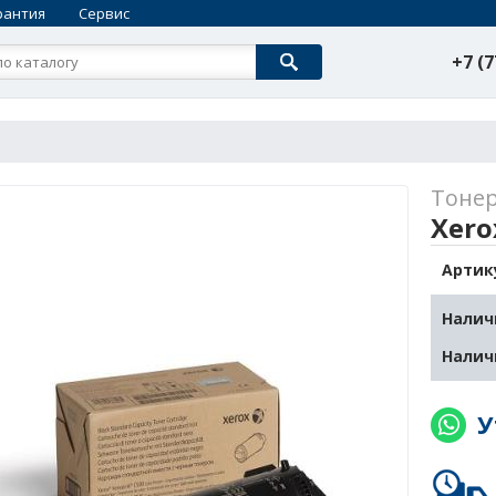
рантия
Сервис
+7 (7
Тоне
Xero
Артик
Налич
Налич
У