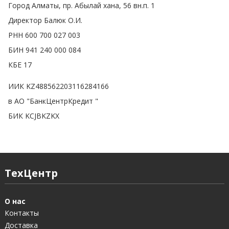
Город Алматы, пр. Абылай хана, 56 вн.п. 1
Директор Балюк О.И.
РНН 600 700 027 003
БИН 941 240 000 084
КБЕ 17
ИИК
KZ488562203116284166
в
АО "БанкЦентрКредит "
БИК
KCJBKZKX
ТехЦентр
О нас
Контакты
Доставка