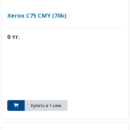
Xerox C75 CMY (70k)
0 тг.