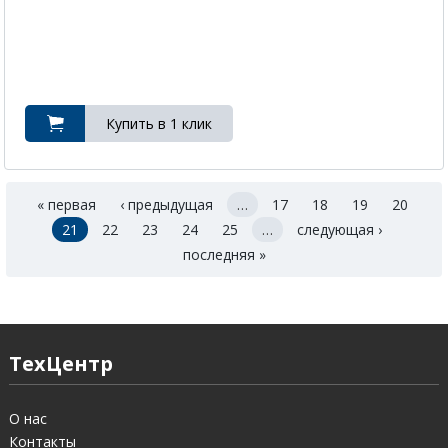
« первая
‹ предыдущая
…
17
18
19
20
21
22
23
24
25
…
следующая ›
последняя »
ТехЦентр
О нас
Контакты