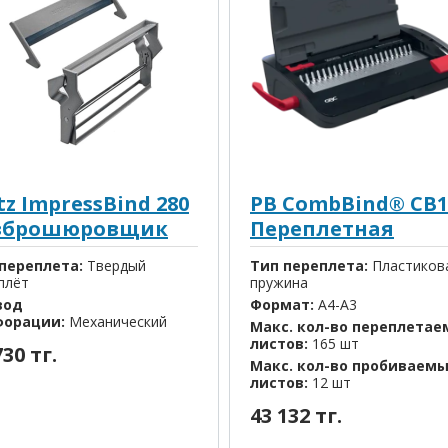
tz ImpressBind 280
PB CombBind® CB1
зброшюровщик
Переплетная
машина
переплета:
Твердый
Тип переплета:
Пластиков
плёт
пружина
вод
Формат:
A4-A3
форации:
Механический
Макс. кол-во переплета
листов:
165 шт
730 тг.
Макс. кол-во пробиваем
листов:
12 шт
43 132 тг.