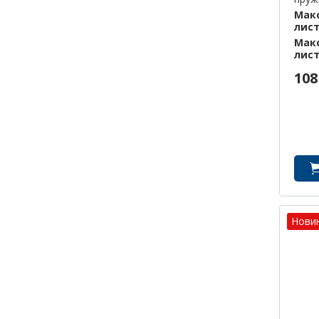
Макс
лис
Макс
лис
108
Нови