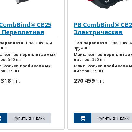
 CombBind® CB25
PB CombBind® CB2
o Переплетная
Электрическая
шина
переплета:
Пластиковая
Тип переплета:
Пластиков
ина
пружина
. кол-во переплетаемых
Макс. кол-во переплета
тов:
500 шт
листов:
390 шт
. кол-во пробиваемых
Макс. кол-во пробиваем
тов:
25 шт
листов:
25 шт
 318 тг.
270 459 тг.