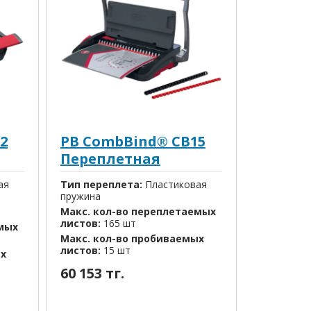
2
PB CombBind® CB15
Переплетная
машина
ая
Тип переплета:
Пластиковая
пружина
Макс. кол-во переплетаемых
листов:
165 шт
емых
Макс. кол-во пробиваемых
листов:
15 шт
ых
60 153 тг.