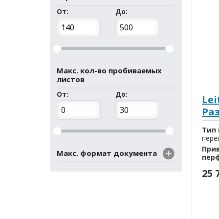
От:
До:
Макс. кол-во пробиваемых
листов
От:
До:
Lei
Ра
Тип 
пере
При
Макс. формат документа
пер
25 