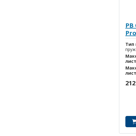
PB
Pr
ма
Тип 
пруж
Макс
лис
Макс
лис
212