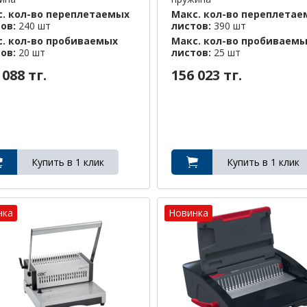
. кол-во переплетаемых
Макс. кол-во переплета
тов:
240 шт
листов:
390 шт
. кол-во пробиваемых
Макс. кол-во пробиваем
тов:
20 шт
листов:
25 шт
 088 тг.
156 023 тг.
нка
Новинка