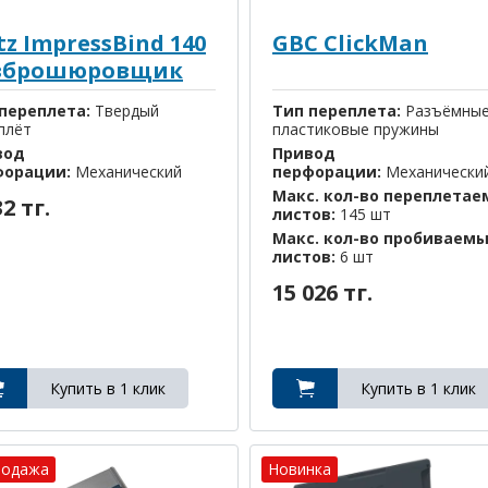
tz ImpressBind 140
GBC ClickMan
зброшюровщик
переплета:
Твердый
Тип переплета:
Разъёмны
плёт
пластиковые пружины
вод
Привод
форации:
Механический
перфорации:
Механически
Макс. кол-во переплета
32 тг.
листов:
145 шт
Макс. кол-во пробиваем
листов:
6 шт
15 026 тг.
родажа
Новинка