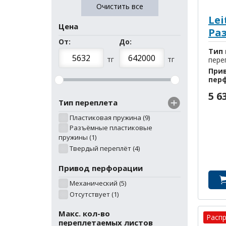
Очистить все
Lei
Цена
Ра
От:
До:
Тип 
пере
При
пер
5 6
Тип переплета
Пластиковая пружина (9)
Разъёмные пластиковые
пружины (1)
Твердый переплёт (4)
Привод перфорации
Механический (5)
Отсутствует (1)
Макс. кол-во
Расп
переплетаемых листов