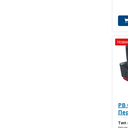
Нови
PB
Пе
ма
Тип 
пруж