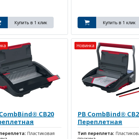
нка
Новинка
 CombBind® CB20
PB CombBind® CB2
реплетная
Переплетная
шина
машина
переплета:
Пластиковая
Тип переплета:
Пластиков
ина
пружина