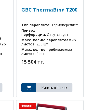
GBC ThermaBind T200
е
Тип переплета:
Термопереплёт
Привод
перфорации:
Отсутствует
й
Макс. кол-во переплетаемых
емых
листов:
200 шт
Макс. кол-во пробиваемых
ых
листов:
0 шт
15 504 тг.
Новинка