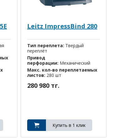
5E
Leitz ImpressBind 280
ая
Тип переплета:
Твердый
переплёт
емых
Привод
перфорации:
Механический
ых
Макс. кол-во переплетаемых
листов:
280 шт
280 980 тг.